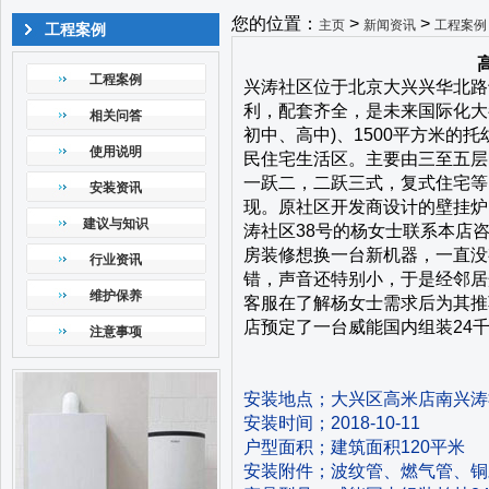
您的位置：
>
>
主页
新闻资讯
工程案例
工程案例
工程案例
兴涛社区位于北京大兴兴华北路
利，配套齐全，是未来国际化大
相关问答
初中、高中)、1500平方米的
使用说明
民住宅生活区。主要由三至五层
一跃二，二跃三式，复式住宅等
安装资讯
现。原社区开发商设计的壁挂炉
建议与知识
涛社区38号的杨女士联系本店
房装修想换一台新机器，一直没
行业资讯
错，声音还特别小，于是经邻居
维护保养
客服在了解杨女士需求后为其推
店预定了一台威能国内组装24
注意事项
安装地点；大兴区高米店南兴涛社区
安装时间；2018-10-11
户型面积；建筑面积120平米
安装附件；波纹管、燃气管、铜