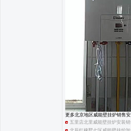
更多北京地区威能壁挂炉销售安
五里店北里威能壁挂炉安装销
北辰红橡墅七区威能壁挂炉加