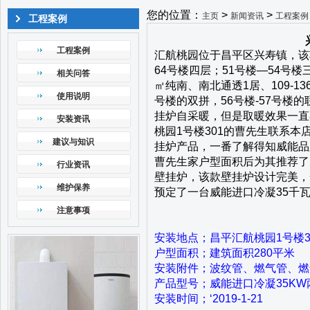
您的位置：
>
>
主页
新闻资讯
工程案例
工程案例
工程案例
汇航桃园位于昌平区兴寿镇，该项
64号楼四层；51号楼—54号
相关问答
㎡纯南、南北通透1居、109-13
使用说明
号楼的双拼，56号楼-57号楼
挂炉自采暖，但是取暖效果一直
安装资讯
桃园1号楼301的曹先生联系
建议与知识
挂炉产品，一番了解得知威能品
曹先生家户型面积后为其推荐了
行业资讯
壁挂炉，该款壁挂炉设计完美，
维护保养
预定了一台威能进口冷凝35千
注意事项
安装地点；昌平汇航桃园1号楼3
户型面积；建筑面积280平米
安装附件；波纹管、燃气管、燃
产品型号；
威能进口冷凝35K
安装时间；‘2019-1-21