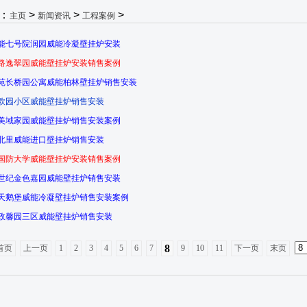
：
>
>
>
主页
新闻资讯
工程案例
能七号院润园威能冷凝壁挂炉安装
路逸翠园威能壁挂炉安装销售案例
苑长桥园公寓威能柏林壁挂炉销售安装
欧园小区威能壁挂炉销售安装
美域家园威能壁挂炉销售安装案例
北里威能进口壁挂炉销售安装
国防大学威能壁挂炉安装销售案例
世纪金色嘉园威能壁挂炉销售安装
天鹅堡威能冷凝壁挂炉销售安装案例
政馨园三区威能壁挂炉销售安装
8
首页
上一页
1
2
3
4
5
6
7
9
10
11
下一页
末页