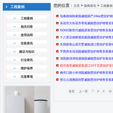
您的位置：
>
>
主页
新闻资讯
工程案例
工程案例
知春路锦秋家园威能国产24kw壁挂炉
工程案例
东花市大街花市枣苑威能壁挂炉销售安
相关问答
GOGO新世代威能原装壁挂炉销售安装
使用说明
十八里店南桥观筑庭园威能壁挂炉销售
安装资讯
长韩路靠山居艺墅威能进口壁挂炉安装
平西府名佳花园威能壁挂炉销售安装案
建议与知识
清苑路润泽悦溪德国威能壁挂炉安装实
行业资讯
程庄南里威能原装进口24千瓦壁挂炉安
维护保养
梅市口路小井润园威能壁挂炉销售安装
注意事项
密云云溪雅园别墅威能壁挂炉销售安装
首页
上一页
7
8
9
10